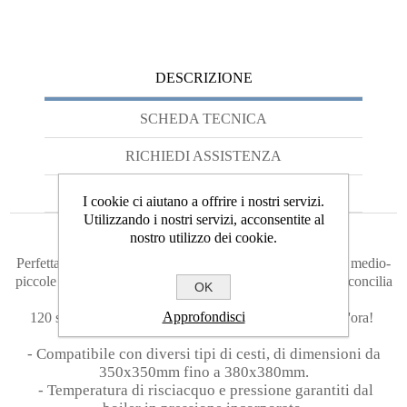
DESCRIZIONE
SCHEDA TECNICA
RICHIEDI ASSISTENZA
RICHIEDI PREVENTIVO
I cookie ci aiutano a offrire i nostri servizi.
Utilizzando i nostri servizi, acconsentite al
nostro utilizzo dei cookie.
Perfetta per i bar ed in generale gli esercizi commerciali di medio-
piccole dimensioni. La lavatazzine/bicchieri "XS", infatti, concilia
OK
grandi prestazioni con piccole dimensioni!
Approfondisci
120 secondi per 1 ciclo di lavaggio, fino a 30 cicli in un'ora!
- Compatibile con diversi tipi di cesti, di dimensioni da
350x350mm fino a 380x380mm.
- Temperatura di risciacquo e pressione garantiti dal