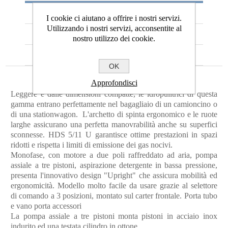
BROCHURE
I cookie ci aiutano a offrire i nostri servizi.
Utilizzando i nostri servizi, acconsentite al
RICHIEDI ASSISTENZA
nostro utilizzo dei cookie.
RICHIEDI PREVENTIVO
OK
Approfondisci
Leggere e dalle dimensioni compatte, le idropulitrici di questa
gamma entrano perfettamente nel bagagliaio di un camioncino o
di una stationwagon. L'archetto di spinta ergonomico e le ruote
larghe assicurano una perfetta manovrabilità anche su superfici
sconnesse. HDS 5/11 U garantisce ottime prestazioni in spazi
ridotti e rispetta i limiti di emissione dei gas nocivi.
Monofase, con motore a due poli raffreddato ad aria, pompa
assiale a tre pistoni, aspirazione detergente in bassa pressione,
presenta l'innovativo design "Upright" che assicura mobilità ed
ergonomicità. Modello molto facile da usare grazie al selettore
di comando a 3 posizioni, montato sul carter frontale. Porta tubo
e vano porta accessori
La pompa assiale a tre pistoni monta pistoni in acciaio inox
indurito ed una testata cilindro in ottone.