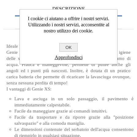
DESCRIZIONE
I cookie ci aiutano a offrire i nostri servizi.
RICHIEDI PREVENTIVO
Utilizzando i nostri servizi, acconsentite al
nostro utilizzo dei cookie.
Ideale per la pulizia di piccole superfici!
OK
Genie XS è confortevole da usare, aumenta il livello di igiene
Approfondisci
delle superfici e rispetta l'ambiente, riducendo il consumo di
acqua. Pratica e maneggevole, permette di pulire anche gli
angoli ed i punti più nascosti. Inoltre, è dotata di un pratico
carica batteria che permette di ricaricare la lavasciuga ovunque,
senza nessuna perdita di tempo!
I vantaggi di Genie XS:
Lava e asciuga in un solo passaggio, il pavimento è
immediatamente calpestabile.
Facile da maneggiare grazie ai comandi intuitivi.
Facile da trasportare e da riporre grazie alla "posizione
salvaspazio" e alla comoda maniglia.
Le dimensioni contenute del serbatoio dell'acqua consentono
di riempirlo in qualsiasi situazione.