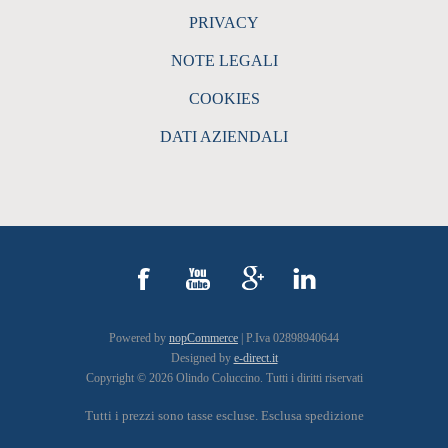
PRIVACY
NOTE LEGALI
COOKIES
DATI AZIENDALI
Powered by
nopCommerce
| P.Iva 02898940644
Designed by
e-direct.it
Copyright © 2026 Olindo Coluccino. Tutti i diritti riservati
Tutti i prezzi sono tasse escluse. Esclusa
spedizione