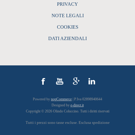
PRIVACY
NOTE LEGALI
COOKIES
DATI AZIENDALI
Powered by
nopCommerce
| P.Iva 02898940644
Designed by
e-direct.it
Copyright © 2026 Olindo Coluccino. Tutti i diritti riservati
Tutti i prezzi sono tasse escluse. Esclusa
spedizione